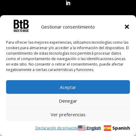
Aviso Legal
Política de Privacidad
Gestionar consentimiento
Política de Cookies
Para ofrecer las mejores experiencias, utilizamos tecnologías como las
cookies para almacenar y/o acceder a la información del dispositivo. El
consentimiento de estas tecnologías nos permitirá procesar datos
© BtB Back to Basic |
Desarrollo Web – GE Comunicación
como el comportamiento de navegación o las identificaciones únicas
en este sitio. No consentir o retirar el consentimiento, puede afectar
negativamente a ciertas características y funciones.
Aceptar
Denegar
Ver preferencias
English
Spanish
Declaración de privacidad
Impressum