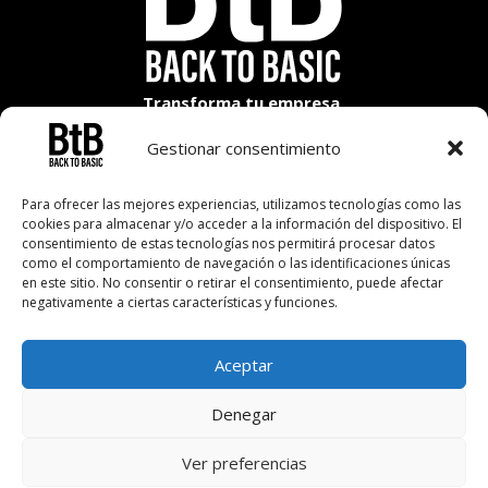
Transforma tu empresa,
construye tu futuro
Gestionar consentimiento
Para ofrecer las mejores experiencias, utilizamos tecnologías como las
Aviso Legal
cookies para almacenar y/o acceder a la información del dispositivo. El
consentimiento de estas tecnologías nos permitirá procesar datos
Política de Privacidad
como el comportamiento de navegación o las identificaciones únicas
Política de Cookies
en este sitio. No consentir o retirar el consentimiento, puede afectar
negativamente a ciertas características y funciones.
© BtB Back to Basic |
Desarrollo Web – GE Comunicación
Aceptar
Denegar
Ver preferencias