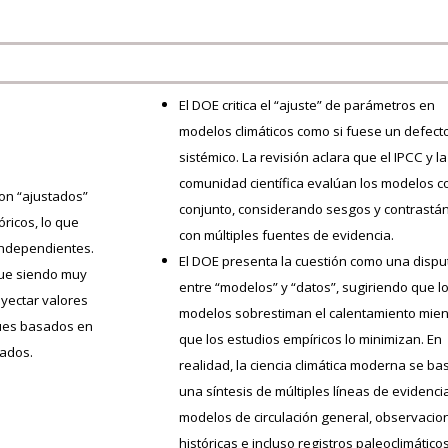
El DOE critica el “ajuste” de parámetros en
modelos climáticos como si fuese un defect
sistémico. La revisión aclara que el IPCC y la
comunidad científica evalúan los modelos 
on “ajustados”
conjunto, considerando sesgos y contrastá
óricos, lo que
con múltiples fuentes de evidencia.
independientes.
El DOE presenta la cuestión como una dispu
igue siendo muy
entre “modelos” y “datos”, sugiriendo que l
oyectar valores
modelos sobrestiman el calentamiento mien
ques basados en
que los estudios empíricos lo minimizan. En
ados.
realidad, la ciencia climática moderna se ba
una síntesis de múltiples líneas de evidenci
modelos de circulación general, observacio
históricas e incluso registros paleoclimáticos