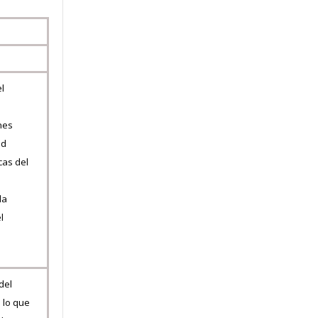
el
a
ones
ad
cas del
la
l
del
 lo que