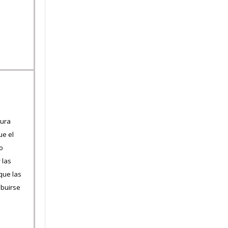
tura
ue el
io
y las
que las
ibuirse