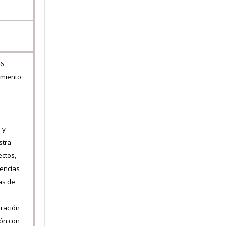
P6
amiento
 y
stra
ectos,
dencias
as de
eración
ión con