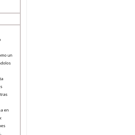
o
como un
ndolos
ta
os
tras
sa en
a:
nes
.