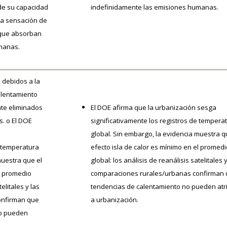
 de su capacidad
indefinidamente las emisiones humanas.
sa sensación de
 que absorban
manas.
 debidos a la
alentamiento
nte eliminados
El DOE afirma que la urbanización sesga
s. o El DOE
significativamente los registros de tempera
global. Sin embargo, la evidencia muestra q
e temperatura
efecto isla de calor es mínimo en el promed
muestra que el
global: los análisis de reanálisis satelitales 
el promedio
comparaciones rurales/urbanas confirman 
telitales y las
tendencias de calentamiento no pueden atr
onfirman que
a urbanización.
no pueden