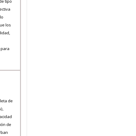
de tipo
ectiva
lo
ue los
lidad,
 para
leta de
),
pacidad
ión de
orban