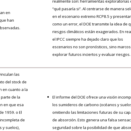
realmente son: herramientas exploratorias 
“qué pasaría si”. Al centrarse de manera sel
san en
en el escenario extremo RCP8.5 y presentar
 que han
como un error, el DOE transmite la idea de q
observadas.
riesgos climáticos están exagerados. En rea
el IPCC siempre ha dejado claro que los
escenarios no son pronósticos, sino marcos
explorar futuros inciertos y evaluar riesgos.
vinculan las
to del stock de
 en cuanto a la
 parte de la
El informe del DOE ofrece una visión incomp
den en que esa
los sumideros de carbono (océanos y suelos
e 1959. o El
omitiendo las limitaciones futuras de su ca
 incompleta de
de absorción. Esto genera una falsa sensac
 y suelos),
seguridad sobre la posibilidad de que abs