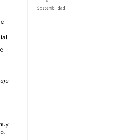
Sostenibilidad
de
al.
he
bajo
muy
o.