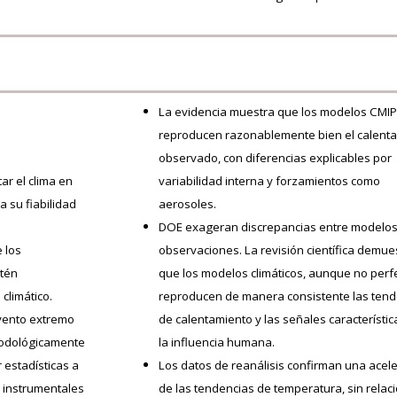
La evidencia muestra que los modelos CMI
reproducen razonablemente bien el calent
observado, con diferencias explicables por
ar el clima en
variabilidad interna y forzamientos como
a su fiabilidad
aerosoles.
DOE exageran discrepancias entre modelos
 los
observaciones. La revisión científica demue
stén
que los modelos climáticos, aunque no perf
climático.
reproducen de manera consistente las ten
evento extremo
de calentamiento y las señales característic
etodológicamente
la influencia humana.
r estadísticas a
Los datos de reanálisis confirman una acel
s instrumentales
de las tendencias de temperatura, sin relac